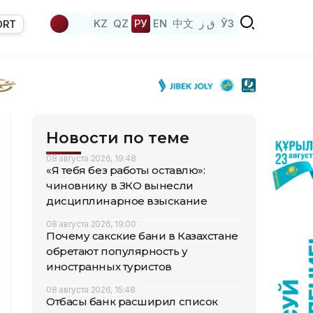
KZ
QZ
РУ
EN
中文
ق ز
ЎЗ
ORT
Новости по теме
08 августа 2026, 19:48
«Я тебя без работы оставлю»:
чиновнику в ЗКО вынесли
дисциплинарное взыскание
08 августа 2026, 19:00
Почему сакские бани в Казахстане
обретают популярность у
иностранных туристов
08 августа 2026, 15:48
Отбасы банк расширил список