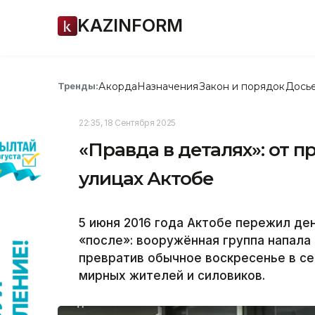
KAZINFORM
Акорда
Назначения
Закон и порядок
Дось
Тренды:
22:35, 18 Сентября 2025
«Правда в деталях»: от п
улицах Актобе
5 июня 2016 года Актобе пережил ден
«после»: вооружённая группа напала
превратив обычное воскресенье в се
мирных жителей и силовиков.