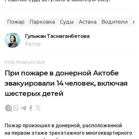
Пожар
Парковка
Суды
Астана
Водители
Ав
Гульжан Тасмаганбетова
Автор
01:36, 06 Августа 2026
При пожаре в донерной Актобе
эвакуировали 14 человек, включая
шестерых детей
Пожар произошел в донерной, расположенной
на первом этаже трехэтажного многоквартирного