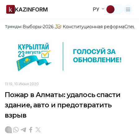
KAZINFORM
РУ
Выборы-2026
Конституционная реформа
Спецп
Тренды:
11:19, 10 Июня 2020
Пожар в Алматы: удалось спасти
здание, авто и предотвратить
взрыв