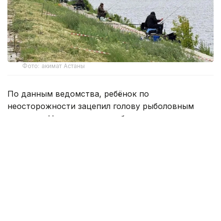
Фото: акимат Астаны
По данным ведомства, ребёнок по
неосторожности зацепил голову рыболовным
крючком. Находившиеся поблизости спасатели,
дежурившие на модульной капсуле, оперативно
оказали пострадавшему первую помощь до
прибытия бригады скорой медицинской помощи.