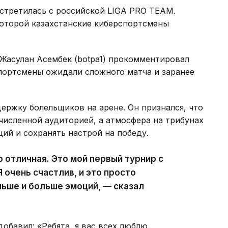
третилась с российской LIGA PRO TEAM.
 которой казахстанские киберспортсмены
Жасулан Асембек (botpa1) прокомментировал
спортсмены ожидали сложного матча и заранее
ржку болельщиков на арене. Он признался, что
численной аудиторией, а атмосфера на трибунах
ий и сохранять настрой на победу.
 отличная. Это мой первый турнир с
 очень счастлив, и это просто
льше и больше эмоций, — сказал
обавил: «Ребята, я вас всех люблю.