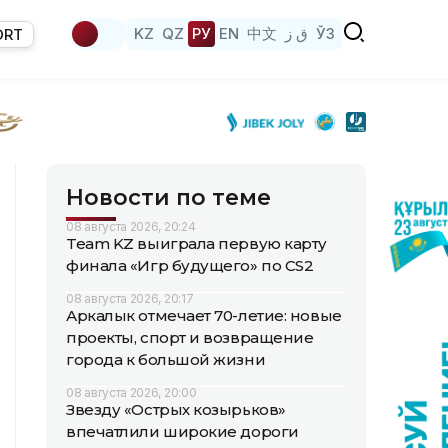
KZ
QZ
РУ
EN
中文
ق ز
ЎЗ
ORT
Новости по теме
08 августа 2026, 20:24
Team KZ выиграла первую карту
финала «Игр будущего» по CS2
08 августа 2026, 20:17
Аркалык отмечает 70-летие: новые
проекты, спорт и возвращение
города к большой жизни
08 августа 2026, 20:00
Звезду «Острых козырьков»
впечатлили широкие дороги