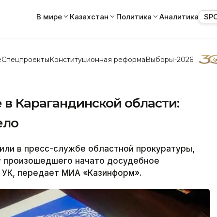
В мире
Казахстан
Политика
Аналитика
SP
е
Спецпроекты
Конституционная реформа
Выборы-2026
 в Карагандинской области:
ело
ли в пресс-службе областной прокуратуры,
у произошедшего начато досудебное
3 УК, передает МИА «Казинформ».