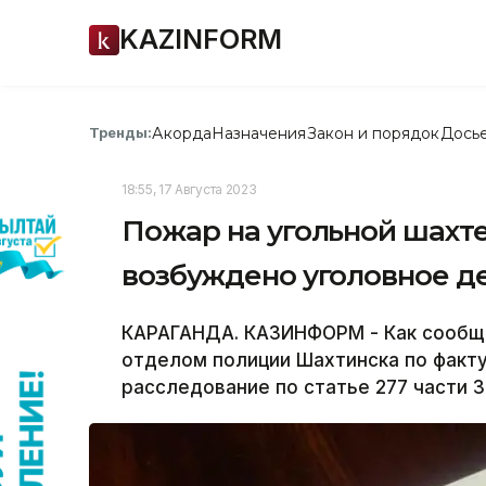
KAZINFORM
Акорда
Назначения
Закон и порядок
Дось
Тренды:
18:55, 17 Августа 2023
Пожар на угольной шахте
возбуждено уголовное д
КАРАГАНДА. КАЗИНФОРМ - Как сообщи
отделом полиции Шахтинска по факт
расследование по статье 277 части 