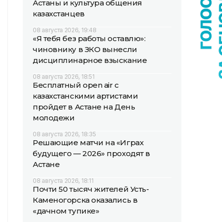
Астаны и культура общения
казахстанцев
08 августа 2026, 19:48
«Я тебя без работы оставлю»:
чиновнику в ЗКО вынесли
дисциплинарное взыскание
08 августа 2026, 18:51
Бесплатный open air с
казахстанскими артистами
пройдет в Астане на День
молодежи
08 августа 2026, 18:35
Решающие матчи на «Играх
будущего — 2026» проходят в
Астане
08 августа 2026, 18:11
Почти 50 тысяч жителей Усть-
Каменогорска оказались в
«дачном тупике»