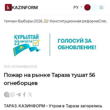
KAZINFORM
РУ
Выборы-2026
Конституционная реформа
Спецп
Тренды:
10:21, 30 Сентября 2022
Пожар на рынке Тараза тушат 56
огнеборцев
ТАРАЗ. КАЗИНФОРМ – Утром в Таразе загорелись