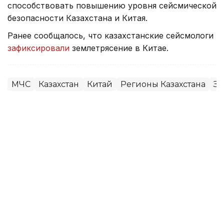
способствовать повышению уровня сейсмической
безопасности Казахстана и Китая.
Ранее сообщалось, что казахстанские сейсмологи
зафиксировали
землетрясение в Китае.
МЧС
Казахстан
Китай
Регионы Казахстана
Зе
Динара Сугурбаева
Автор
13:34, 08 Августа 2026
Центр помощи студентам с
заселением в общежития заработал
в Алматы