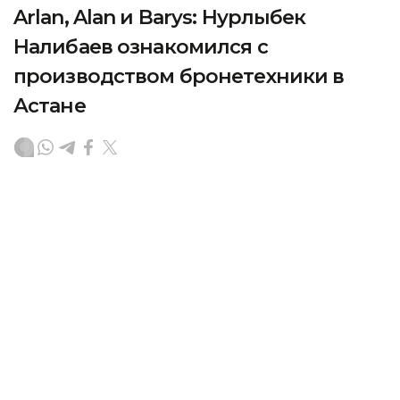
Arlan, Alan и Barys: Нурлыбек
Налибаев ознакомился с
производством бронетехники в
Астане
Первый заместитель Премьер-министра Нурлыбек
Налибаев посетил завод Kazakhstan Paramount
Engineering в Астане, специализирующийся
на производстве колесной бронетехники
и специальной техники, передает корреспондент
агентства Kazinform.