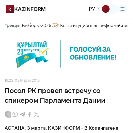
KAZINFORM
РУ
Выборы-2026
Конституционная реформа
Спецп
Тренды:
16:23, 03 Марта 2010
Посол РК провел встречу со
спикером Парламента Дании
АСТАНА. 3 марта. КАЗИНФОРМ - В Копенгагене