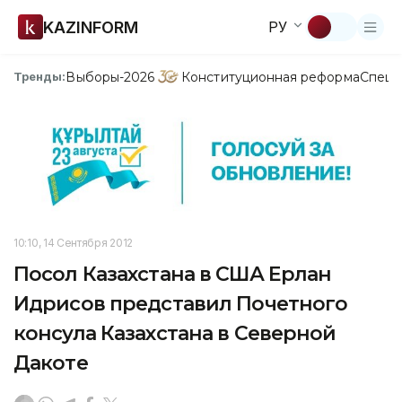
KAZINFORM
РУ
Выборы-2026
Конституционная реформа
Спецп
Тренды:
10:10, 14 Сентября 2012
Посол Казахстана в США Ерлан
Идрисов представил Почетного
консула Казахстана в Северной
Дакоте