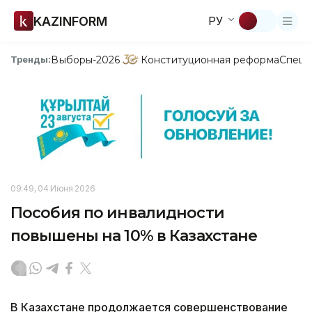
KAZINFORM
РУ
Выборы-2026
Конституционная реформа
Спецп
Тренды:
09:49, 04 Июня 2026
Пособия по инвалидности
повышены на 10% в Казахстане
В Казахстане продолжается совершенствование