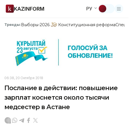
KAZINFORM
РУ
Выборы-2026
Конституционная реформа
Спецп
Тренды:
06:38, 20 Октября 2018
Послание в действии: повышение
зарплат коснется около тысячи
медсестер в Астане