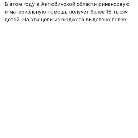
В этом году в Актюбинской области финансовую
и материальную помощь получат более 16 тысяч
детей. На эти цели из бюджета выделено более
800 млн тенге. Помощь в подготовке к школе
окажут учащимся села Карауылкельды, где
объявлен режим чрезвычайной ситуации.
— Единовременная помощь также будет
оказана детям из семей, имущество
которых пострадало в результате
стихийного бедствия. Всего
насчитывается 110 семей. В этих семьях
воспитываются 202 ребенка. Из них 96
детей относятся к категории, имеющей
право на получение социальной помощи.
Остальные 106 детей нуждаются
в финансовой и материальной поддержке
в связи с чрезвычайной ситуацией. В связи