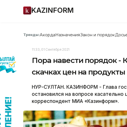
KAZINFORM
Акорда
Назначения
Закон и порядок
Дось
Тренды:
11:33, 01 Сентября 2021
Пора навести порядок - 
скачках цен на продукты
НУР-СУЛТАН. КАЗИНФОРМ - Глава го
остановился на вопросе касательно 
корреспондент МИА «Казинформ».