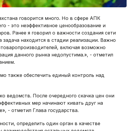
хстана говорится много. Но в сфере АПК
го - это неэффективное ценообразование и
ов. Ранее я говорил о важности создания сети
 задача находится в стадии реализации. Важно
озтоваропроизводителей, включая возможно
ация данного рынка недопустима.», - отметил
анием.
имо также обеспечить единый контроль над
ько ведомств. После очередного скачка цен они
эффективных мер начинают кивать друг на
е», - отметил Глава государства.
ности, определить один орган в качестве
ты взаимодействия остальных ведомств.