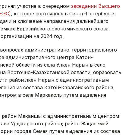
принял участие в очередном
заседании Высшего
ЕЭС)
, которое состоялось в Санкт-Петербурге.
адачи и ключевые направления дальнейшего
рамках Евразийского экономического союза,
организации на 2024 год.
вопросах административно-территориального
осе административного центра Катон-
нской области из села Улкен Нарын в село
на Восточно-Казахстанской области; образовать
сти район Үлкен Нарын с административным
ления из состава Катон-Карагайского района,
нтром в селе Маркаколь путем выделения
ан район Мақаншы с административным центром
тава Урджарского района; район Жаңасемей
ории города Семея путем выделения из состава