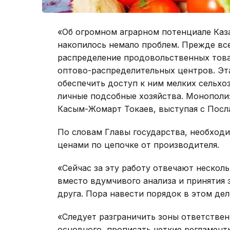
«Об огромном аграрном потенциале Каза
накопилось немало проблем. Прежде все
распределение продовольственных товар
оптово-распределительных центров. Эта
обеспечить доступ к ним мелких сельх
личные подсобные хозяйства. Монополиз
Касым-Жомарт Токаев, выступая с Посл
По словам Главы государства, необход
ценами по цепочке от производителя.
«Сейчас за эту работу отвечают нескол
вместо вдумчивого анализа и принятия 
друга. Пора навести порядок в этом дел
«Следует разграничить зоны ответствен
основного, прописать четкие регламен