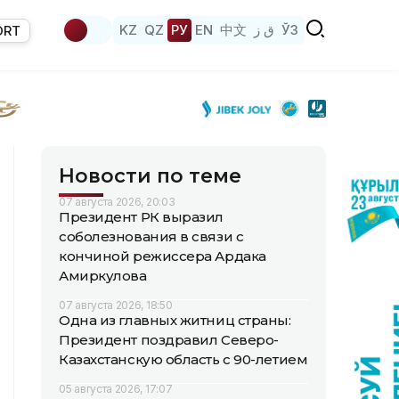
KZ
QZ
РУ
EN
中文
ق ز
ЎЗ
ORT
Новости по теме
07 августа 2026, 20:03
Президент РК выразил
соболезнования в связи с
кончиной режиссера Ардака
Амиркулова
07 августа 2026, 18:50
Одна из главных житниц страны:
Президент поздравил Северо-
Казахстанскую область с 90-летием
05 августа 2026, 17:07