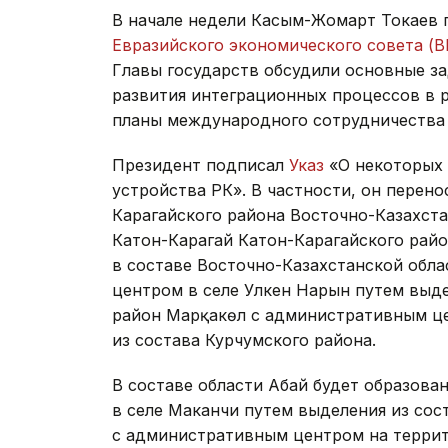
В начале недели Касым-Жомарт Токаев 
Евразийского экономического совета (В
Главы государств обсудили основные з
развития интеграционных процессов в 
планы международного сотрудничества 
Президент подписал
Указ
«О некоторых 
устройства РК». В частности, он перен
Карагайского района Восточно-Казахста
Катон-Карагай Катон-Карагайского райо
в составе Восточно-Казахстанской обла
центром в селе Улкен Нарын путем выде
район Марқакөл с административным це
из состава Курчумского района.
В составе области Абай будет образов
в селе Маканчи путем выделения из сос
с административным центром на террит