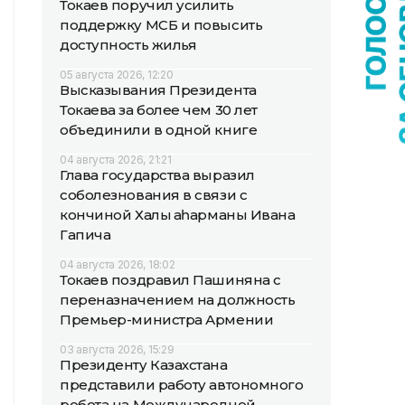
Токаев поручил усилить
поддержку МСБ и повысить
доступность жилья
05 августа 2026, 12:20
Высказывания Президента
Токаева за более чем 30 лет
объединили в одной книге
04 августа 2026, 21:21
Глава государства выразил
соболезнования в связи с
кончиной Халық қаһарманы Ивана
Гапича
04 августа 2026, 18:02
Токаев поздравил Пашиняна с
переназначением на должность
Премьер-министра Армении
03 августа 2026, 15:29
Президенту Казахстана
представили работу автономного
робота на Международной