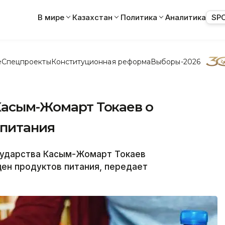
В мире
Казахстан
Политика
Аналитика
SP
е
Спецпроекты
Конституционная реформа
Выборы-2026
Касым-Жомарт Токаев о
 питания
сударства Касым-Жомарт Токаев
цен продуктов питания, передает