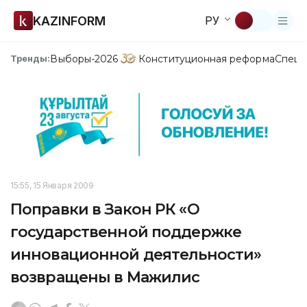
KAZINFORM
РУ
Выборы-2026
Конституционная реформа
Спецп
Тренды:
15:55, 15 Января 2009
Поправки в Закон РК «О
государственной поддержке
инновационной деятельности»
возвращены в Мажилис