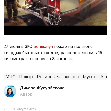
27 июля в ЗКО
вспыхнул
пожар на полигоне
твердых бытовых отходов, расположенном в 15
километрах от поселка Зачаганск.
МЧС
Пожар
Регионы Казахстана
Мусор
Алма
Динара Жусупбекова
Автор
22:00, 05 Августа 2026