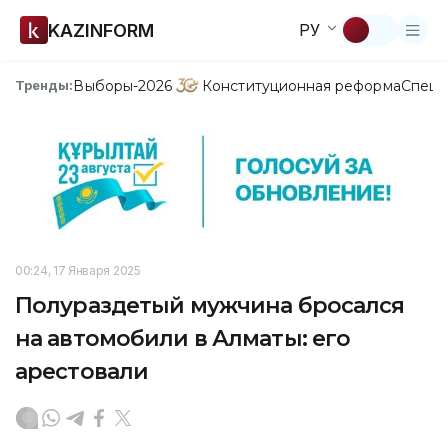
KAZINFORM
РУ
Выборы-2026
Конституционная реформа
Спецп
Тренды:
00:24, 17 Января 2025
Полураздетый мужчина бросался
на автомобили в Алматы: его
арестовали