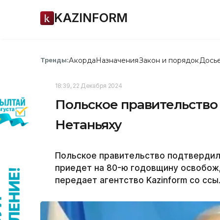
KAZINFORM
Акорда
Назначения
Закон и порядок
Дось
Тренды:
18:39, 22 Декабря 2024
Польское правительство
Нетаньяху
Польское правительство подтвердило
приедет на 80-ю годовщину освобожд
передает агентство Kazinform со сс