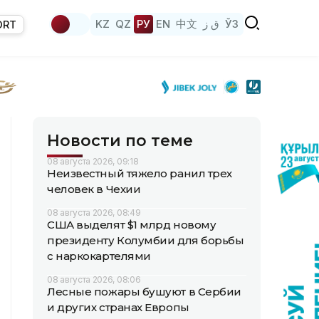
KZ
QZ
РУ
EN
中文
ق ز
ЎЗ
ORT
Новости по теме
08 августа 2026, 09:18
Неизвестный тяжело ранил трех
человек в Чехии
08 августа 2026, 08:49
США выделят $1 млрд новому
президенту Колумбии для борьбы
с наркокартелями
08 августа 2026, 08:06
Лесные пожары бушуют в Сербии
и других странах Европы