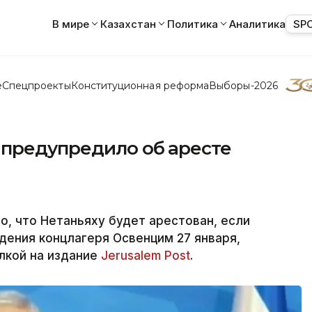
В мире
Казахстан
Политика
Аналитика
SP
е
Спецпроекты
Конституционная реформа
Выборы-2026
 предупредило об аресте
, что Нетаньяху будет арестован, если
ения концлагеря Освенцим 27 января,
ылкой на издание
Jerusalem Post
.