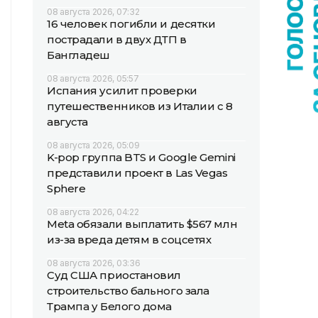
08 августа 2026, 07:32
16 человек погибли и десятки
пострадали в двух ДТП в
Бангладеш
08 августа 2026, 05:57
Испания усилит проверки
путешественников из Италии с 8
августа
08 августа 2026, 05:09
K-pop группа BTS и Google Gemini
представили проект в Las Vegas
Sphere
08 августа 2026, 04:22
Meta обязали выплатить $567 млн
из-за вреда детям в соцсетях
08 августа 2026, 03:36
Суд США приостановил
строительство бального зала
Трампа у Белого дома