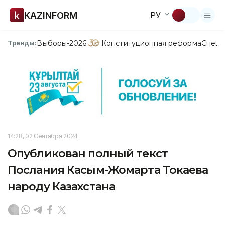
KAZINFORM
РУ
Выборы-2026
Конституционная реформа
Спецп
Тренды:
14:28, 02 Сентября 2024
Опубликован полный текст
Послания Касым-Жомарта Токаева
народу Казахстана