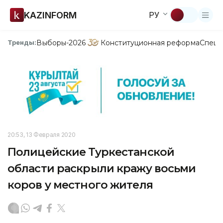
KAZINFORM
РУ
Выборы-2026
Конституционная реформа
Спецп
Тренды:
20:53, 13 Февраля 2020
Полицейские Туркестанской
области раскрыли кражу восьми
коров у местного жителя