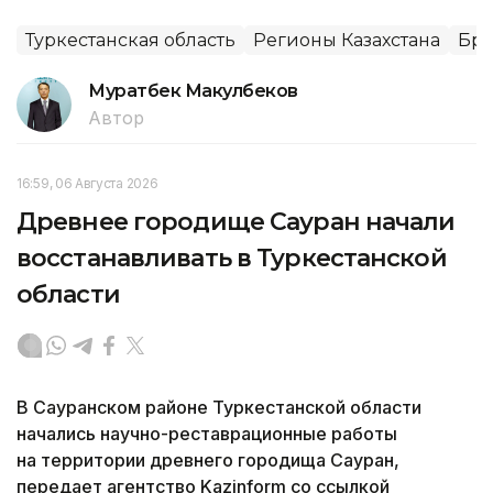
Туркестанская область
Регионы Казахстана
Бра
Муратбек Макулбеков
Автор
16:59, 06 Августа 2026
Древнее городище Сауран начали
восстанавливать в Туркестанской
области
В Сауранском районе Туркестанской области
начались научно-реставрационные работы
на территории древнего городища Сауран,
передает агентство Kazinform со ссылкой