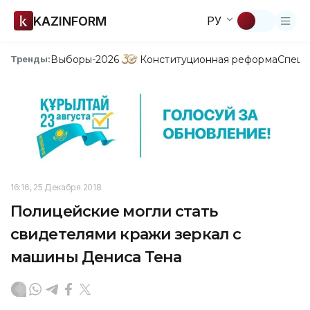
KAZINFORM
РУ
Выборы-2026
Конституционная реформа
Спецп
Тренды:
16:16, 25 Декабря 2018
Полицейские могли стать
свидетелями кражи зеркал с
машины Дениса Тена