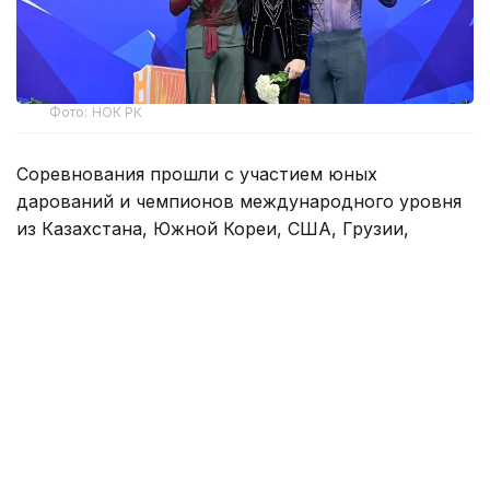
Фото: НОК РК
Соревнования прошли с участием юных
дарований и чемпионов международного уровня
из Казахстана, Южной Кореи, США, Грузии,
Канады, Швеции, Китая и других стран.
Особое внимание болельщиков было приковано к
соревнованиях в мужском одиночном катании,
где принял участие вице-чемпион мира
казахстанец Михаил Шайдоров. На Мемориале
Дениса Тена алматинец впервые на официальном
старте
показал
болельщикам и судьям программы,
с которыми он выступит на зимних Олимпийских
играх в Милане в феврале 2026 года.