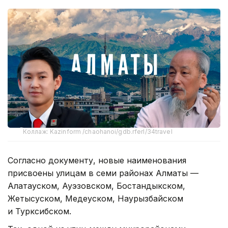
Коллаж: Kazinform /chaohanoi/gdb.rferl/34travel
Согласно документу, новые наименования
присвоены улицам в семи районах Алматы —
Алатауском, Ауэзовском, Бостандыкском,
Жетысуском, Медеуском, Наурызбайском
и Турксибском.