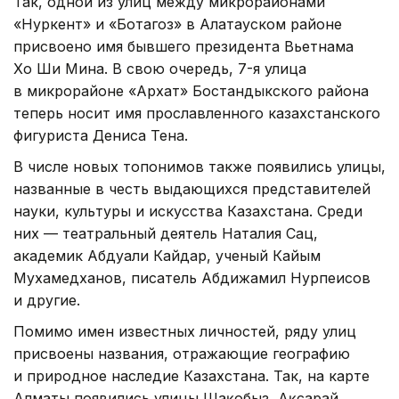
Так, одной из улиц между микрорайонами
«Нуркент» и «Ботагоз» в Алатауском районе
присвоено имя бывшего президента Вьетнама
Хо Ши Мина. В свою очередь, 7-я улица
в микрорайоне «Архат» Бостандыкского района
теперь носит имя прославленного казахстанского
фигуриста Дениса Тена.
В числе новых топонимов также появились улицы,
названные в честь выдающихся представителей
науки, культуры и искусства Казахстана. Среди
них — театральный деятель Наталия Сац,
академик Абдуали Кайдар, ученый Кайым
Мухамедханов, писатель Абдижамил Нурпеисов
и другие.
Помимо имен известных личностей, ряду улиц
присвоены названия, отражающие географию
и природное наследие Казахстана. Так, на карте
Алматы появились улицы Шаңқобыз, Ақсарай,