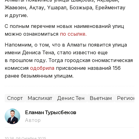
Жаңаөзен, Ақтау, Үшарал, Бозжыра, Ерейментау
и другие.
С полным перечнем новых наименований улиц
можно ознакомиться
по ссылке.
Напомним, о том, что в Алматы появится улица
имени Дениса Тена, стало известно еще
в прошлом году. Тогда городская ономастическая
комиссия
одобрила
присвоение названий 156
ранее безымянным улицам.
Спорт
Маслихат
Денис Тен
Вьетнам
Регионы
Еламан Турысбеков
Автор
10:36, 06 Октября 2025