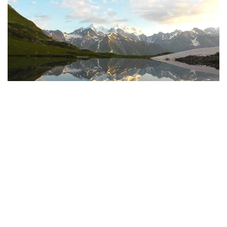
Фото: Руслан Мухамедьяров / Kazinform
Дорога, без которой не бывает туризма
Еще несколько лет назад путь в Катон-Карагай
или к Рахмановским ключам сам по себе
становился испытанием. Туристам приходилось
преодолевать опасные серпантины Осиновского