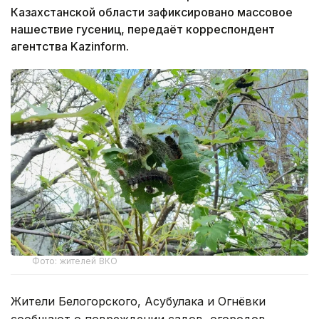
Казахстанской области зафиксировано массовое
нашествие гусениц, передаёт корреспондент
агентства Kazinform.
Фото: жителей ВКО
Жители Белогорского, Асубулака и Огнёвки
сообщают о повреждении садов, огородов