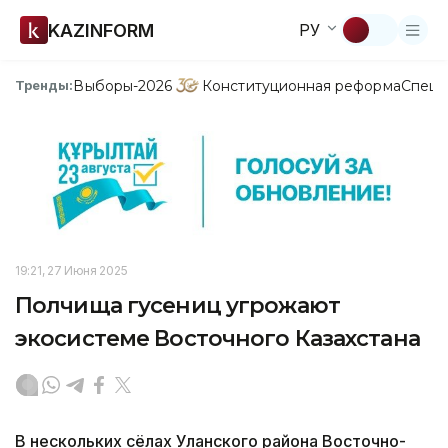
KAZINFORM
РУ
Выборы-2026
Конституционная реформа
Спецп
Тренды:
19:21, 27 Июня 2025
Полчища гусениц угрожают
экосистеме Восточного Казахстана
В нескольких сёлах Уланского района Восточно-