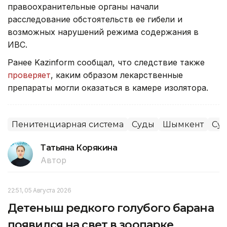
правоохранительные органы начали
расследование обстоятельств ее гибели и
возможных нарушений режима содержания в
ИВС.
Ранее Kazinform сообщал, что следствие также
проверяет
, каким образом лекарственные
препараты могли оказаться в камере изолятора.
Пенитенциарная система
Суды
Шымкент
Су
Татьяна Корякина
Автор
22:51, 05 Августа 2026
Детеныш редкого голубого барана
появился на свет в зоопарке