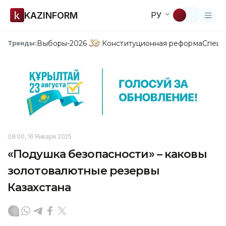
KAZINFORM
РУ
Выборы-2026
Конституционная реформа
Спецп
Тренды:
08:00, 16 Января 2025
«Подушка безопасности» – каковы
золотовалютные резервы
Казахстана