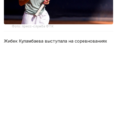
Фото: пресс-служба ФТК
Жибек Куламбаева выступала на соревнованиях
в паре с представительницей Чехии Анной
Шишковой. Казахстанско-чешский дуэт,
получивший второй номер посева, в решающем
матче встретился с чешкой Доминикой Салковой
и шведской теннисисткой Лисой Заар.
Финальный поединок продолжался 1 час 54
минуты и завершился в двух сетах в пользу
Куламбаевой и Шишковой — 6:3, 7:6 (7:3).
Таким образом, казахстанско-чешский дуэт стал
победителем турнира. В обновленном рейтинге