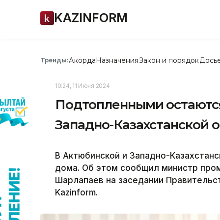
KAZINFORM
Акорда
Назначения
Закон и порядок
Дось
Тренды:
10:24, 11 Июня 2024
Подтопленными остаются
Западно-Казахстанской о
В Актюбинской и Западно-Казахстанс
дома. Об этом сообщил министр про
Шарлапаев на заседании Правительс
Kazinform.