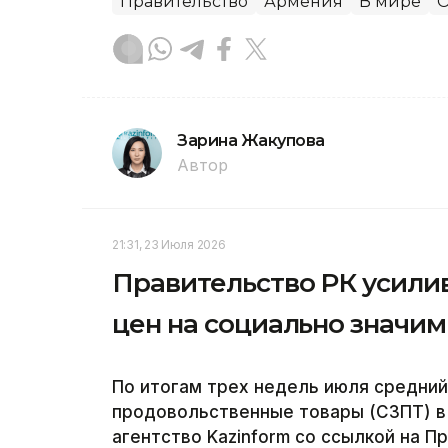
Правительство
Армения
В мире
О
Зарина Жакупова
Автор
21:31, 23 Июля 2026
Правительство РК усили
цен на социально значи
По итогам трех недель июля средний
продовольственные товары (СЗПТ) в 
агентство Kazinform со ссылкой на П