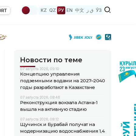
KZ
QZ
РУ
EN
中文
ق ز
ЎЗ
ORT
Новости по теме
07 августа 2026, 09:10
Концепцию управления
подземными водами на 2027–2040
годы разработают в Казахстане
07 августа 2026, 08:46
Реконструкция вокзала Астана-1
вышла на активную стадию
07 августа 2026, 08:12
Щучинск и Бурабай получат на
модернизацию водоснабжения 1,4