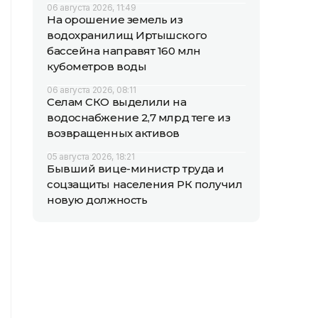
06 августа 2026, 11:49
На орошение земель из
водохранилищ Иртышского
бассейна направят 160 млн
кубометров воды
06 августа 2026, 08:11
Селам СКО выделили на
водоснабжение 2,7 млрд теңге из
возвращенных активов
05 августа 2026, 18:21
Бывший вице-министр труда и
соцзащиты населения РК получил
новую должность