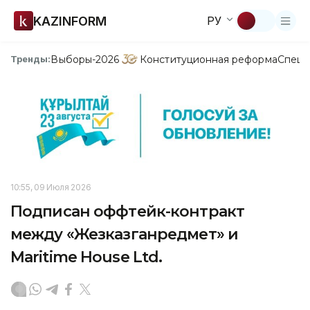
KAZINFORM
РУ
Выборы-2026
Конституционная реформа
Спецп
Тренды:
10:55, 09 Июля 2026
Подписан оффтейк-контракт
между «Жезказганредмет» и
Maritime House Ltd.