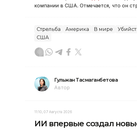
компании в США. Отмечается, что он с
Стрельба
Америка
В мире
Убийст
США
Гульжан Тасмаганбетова
Автор
11:10, 07 Августа 2026
ИИ впервые создал новы