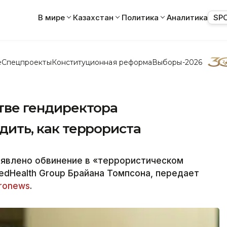
В мире
Казахстан
Политика
Аналитика
SP
е
Спецпроекты
Конституционная реформа
Выборы-2026
тве гендиректора
удить, как террориста
явлено обвинение в «террористическом
tedHealth Group Брайана Томпсона, передает
ronews
.