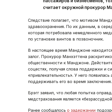
пассажиров и бизнесменов, то
считает окружной прокурор Ма
Следствие полагает, что мотивом Манд
здравоохранения. По их данным, в сере
которая потребовала немедленного мед
по установке винтов в позвоночник.
В настоящее время Манджоне находится
залог. Прокурор Манхэттена раскритик
общественности к Манджоне. Действите
соцестях, получая слова поддержки и с
«привлекательность». У него появилась
поддерживать его во время заключения.
Брэгг заявил, что любая попытка оправ
медстрахования является «безрассудной
Ранее сообщалось
о задержании
подозре