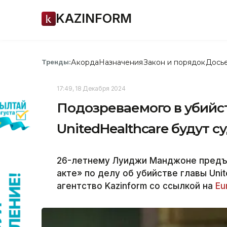
KAZINFORM
Акорда
Назначения
Закон и порядок
Дось
Тренды:
17:49, 18 Декабря 2024
Подозреваемого в убийс
UnitedHealthcare будут с
26-летнему Луиджи Манджоне предъ
акте» по делу об убийстве главы Uni
агентство Kazinform со ссылкой на
Еu