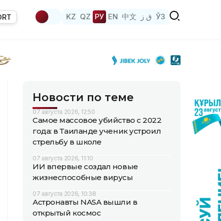
KZ
QZ
РУ
EN
中文
ق ز
ЎЗ
ORT
Новости по теме
07 августа 2026, 12:50
Самое массовое убийство с 2022
года: в Таиланде ученик устроил
стрельбу в школе
07 августа 2026, 11:10
ИИ впервые создал новые
жизнеспособные вирусы
07 августа 2026, 10:38
Астронавты NASA вышли в
открытый космос