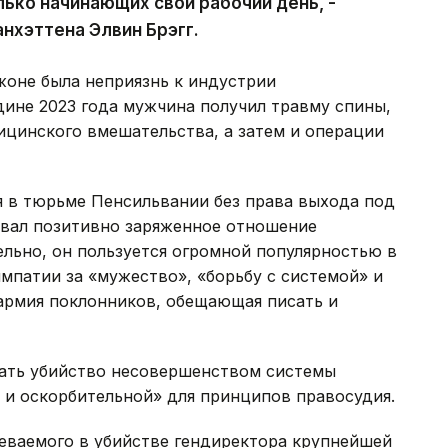
лько начинающих свой рабочий день, -
нхэттена Элвин Брэгг.
жоне была неприязнь к индустрии
дине 2023 года мужчина получил травму спины,
ицинского вмешательства, а затем и операции
 в тюрьме Пенсильвании без права выхода под
овал позитивно заряженное отношение
льно, он пользуется огромной популярностью в
импатии за «мужество», «борьбу с системой» и
 армия поклонников, обещающая писать и
дать убийство несовершенством системы
 и оскорбительной» для принципов правосудия.
ваемого в убийстве гендиректора крупнейшей