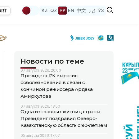
KZ
QZ
РУ
EN
中文
ق ز
ЎЗ
ORT
Новости по теме
07 августа 2026, 20:03
Президент РК выразил
соболезнования в связи с
кончиной режиссера Ардака
Амиркулова
07 августа 2026, 18:50
Одна из главных житниц страны:
Президент поздравил Северо-
Казахстанскую область с 90-летием
05 августа 2026, 17:07