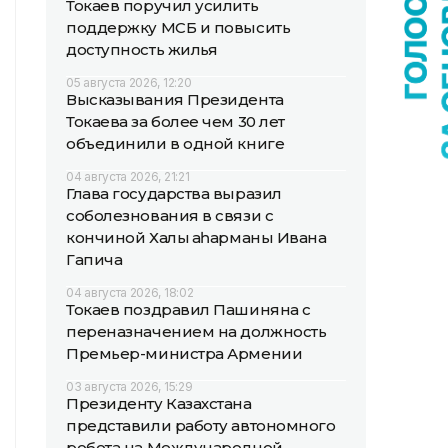
Токаев поручил усилить
поддержку МСБ и повысить
доступность жилья
05 августа 2026, 12:20
Высказывания Президента
Токаева за более чем 30 лет
объединили в одной книге
04 августа 2026, 21:21
Глава государства выразил
соболезнования в связи с
кончиной Халық қаһарманы Ивана
Гапича
04 августа 2026, 18:02
Токаев поздравил Пашиняна с
переназначением на должность
Премьер-министра Армении
03 августа 2026, 15:29
Президенту Казахстана
представили работу автономного
робота на Международной