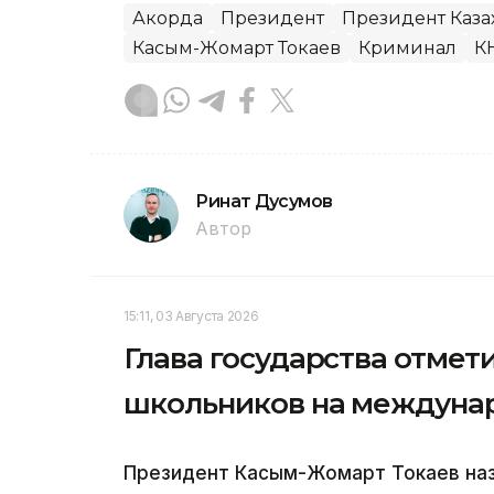
Акорда
Президент
Президент Каза
Касым-Жомарт Токаев
Криминал
К
Ринат Дусумов
Автор
15:11, 03 Августа 2026
Глава государства отмет
школьников на междуна
Президент Касым-Жомарт Токаев наз