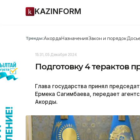
KAZINFORM
Акорда
Назначения
Закон и порядок
Дось
Тренды:
15:31, 05 Декабря 2024
Подготовку 4 терактов п
Глава государства принял председа
Ермека Сагимбаева, передает агентс
Акорды.