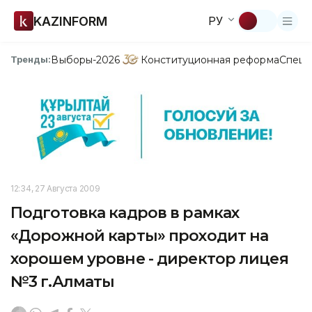
KAZINFORM
РУ
Выборы-2026
Конституционная реформа
Спецп
Тренды:
12:34, 27 Августа 2009
Подготовка кадров в рамках
«Дорожной карты» проходит на
хорошем уровне - директор лицея
№3 г.Алматы