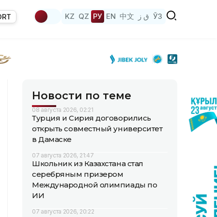
KZ
QZ
РУ
EN
中文
ق ز
ЎЗ
ORT
Новости по теме
08 августа 2026, 02:21
Турция и Сирия договорились
открыть совместный университет
в Дамаске
07 августа 2026, 21:47
Школьник из Казахстана стал
серебряным призером
Международной олимпиады по
ИИ
07 августа 2026, 20:22