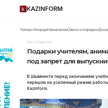
KAZINFORM
Акорда
Назначения
Закон и порядок
Дось
Тренды:
15:22, 22 Мая 2026
Подарки учителям, аним
под запрет для выпускн
В Шымкенте перед окончанием учебн
перешли на усиленный режим работы
Kazinform.