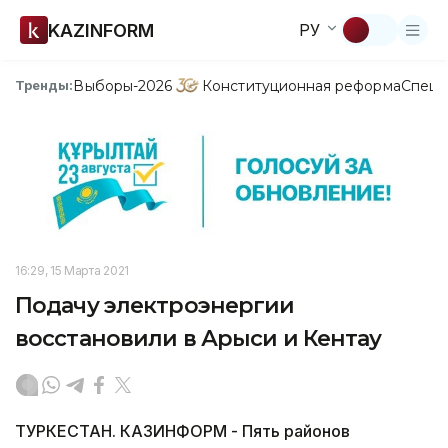
KAZINFORM
РУ
Выборы-2026
Конституционная реформа
Спецп
Тренды:
16:29, 15 Марта 2021
Подачу электроэнергии
восстановили в Арыси и Кентау
ТУРКЕСТАН. КАЗИНФОРМ - Пять районов