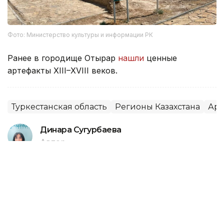
Фото: Министерство культуры и информации РК
Ранее в городище Отырар
нашли
ценные
артефакты XIII–XVIII веков.
Туркестанская область
Регионы Казахстана
Арх
Динара Сугурбаева
Автор
21:24, 07 Августа 2026
Браконьеры в Туркестанской
области убили краснокнижных
животных — ущерб оценивается в