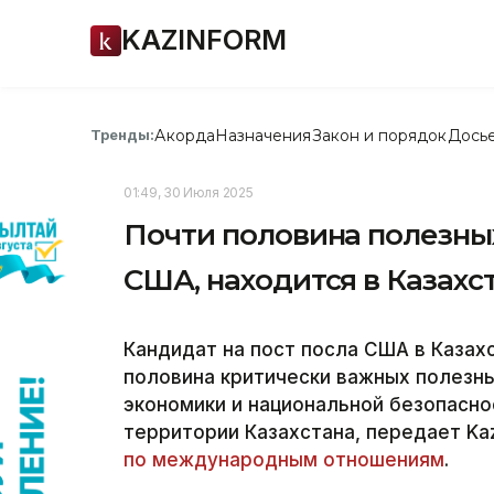
KAZINFORM
Акорда
Назначения
Закон и порядок
Дось
Тренды:
01:49, 30 Июля 2025
Почти половина полезны
США, находится в Казахс
Кандидат на пост посла США в Казах
половина критически важных полезн
экономики и национальной безопасно
территории Казахстана, передает Ka
по международным отношениям
.