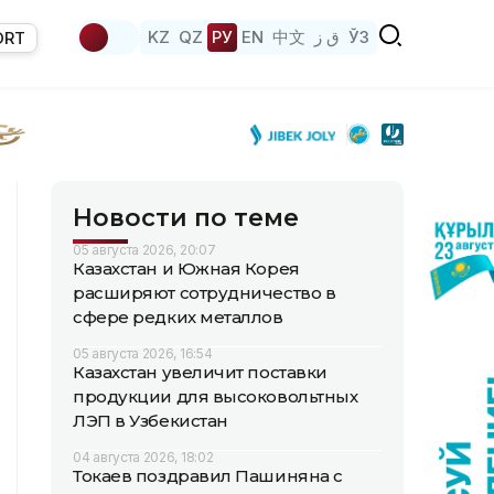
KZ
QZ
РУ
EN
中文
ق ز
ЎЗ
ORT
Новости по теме
05 августа 2026, 20:07
Казахстан и Южная Корея
расширяют сотрудничество в
сфере редких металлов
05 августа 2026, 16:54
Казахстан увеличит поставки
продукции для высоковольтных
ЛЭП в Узбекистан
04 августа 2026, 18:02
Токаев поздравил Пашиняна с