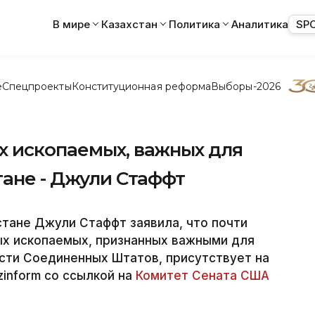
В мире
Казахстан
Политика
Аналитика
SP
е
Спецпроекты
Конституционная реформа
Выборы-2026
х ископаемых, важных для
тане - Джули Стаффт
стане Джули Стаффт заявила, что почти
ых ископаемых, признанных важными для
сти Соединенных Штатов, присутствует на
zinform со ссылкой на
Комитет Сената США