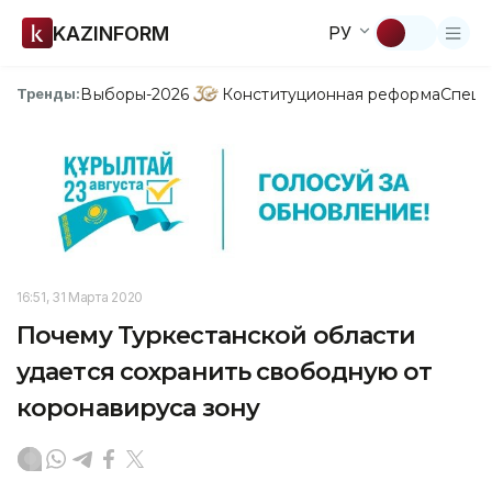
KAZINFORM
РУ
Выборы-2026
Конституционная реформа
Спецп
Тренды:
16:51, 31 Марта 2020
Почему Туркестанской области
удается сохранить свободную от
коронавируса зону