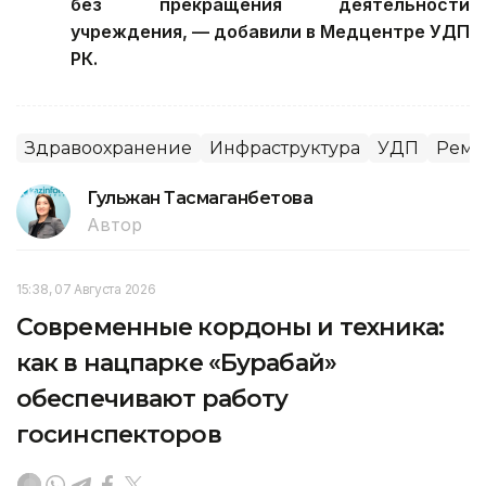
без прекращения деятельности
учреждения, — добавили в Медцентре УДП
РК.
Здравоохранение
Инфраструктура
УДП
Ремо
Гульжан Тасмаганбетова
Автор
15:38, 07 Августа 2026
Современные кордоны и техника:
как в нацпарке «Бурабай»
обеспечивают работу
госинспекторов