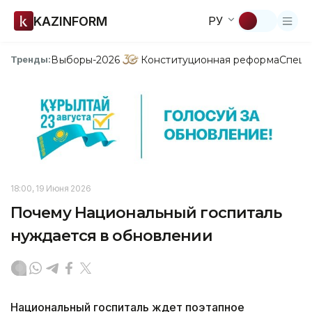
KAZINFORM
РУ
Выборы-2026
Конституционная реформа
Спецп
Тренды:
18:00, 19 Июня 2026
Почему Национальный госпиталь
нуждается в обновлении
Национальный госпиталь ждет поэтапное