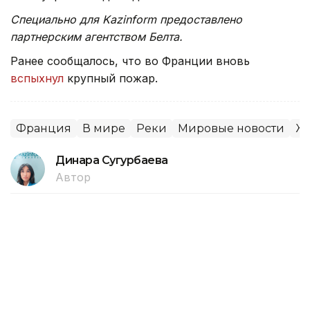
Специально для Kazinform предоставлено
партнерским агентством Белта.
Ранее сообщалось, что во Франции вновь
вспыхнул
крупный пожар.
Франция
В мире
Реки
Мировые новости
Ж
Динара Сугурбаева
Автор
06:04, 07 Августа 2026
Франция запретит рекламные
звонки без согласия абонентов с 11
августа