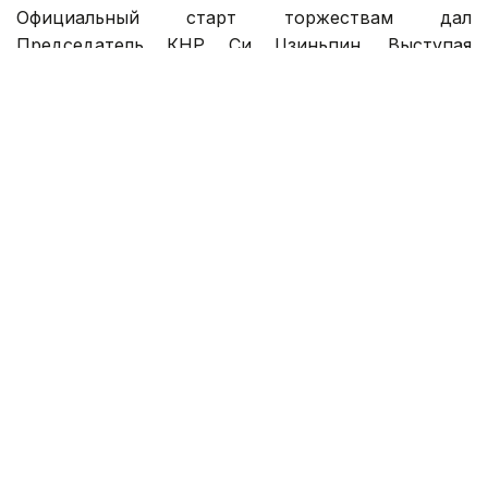
Официальный старт торжествам дал
Председатель КНР Си Цзиньпин. Выступая
в Большом зале народных собраний, лидер Китая
поздравил соотечественников внутри страны
и за рубежом, подчеркнув особый символизм
наступившего года.
По словам Си Цзиньпина, в китайской культуре
лошадь олицетворяет энергию, силу
и выносливость, символизируя неуклонный
прогресс. В Новом году Председатель КНР
призвал китайский народ сохранять высокий
моральный дух и уверенно двигаться по пути
модернизации страны.