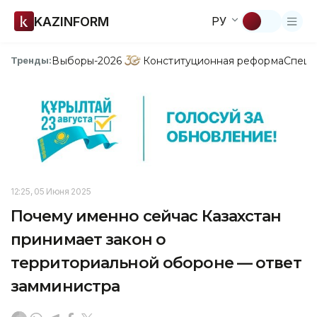
KAZINFORM
РУ
Выборы-2026
Конституционная реформа
Спецп
Тренды:
12:25, 05 Июня 2025
Почему именно сейчас Казахстан
принимает закон о
территориальной обороне — ответ
замминистра