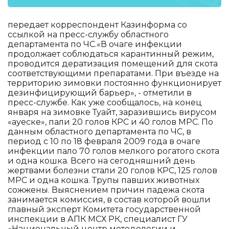
передает корреспондент Казинформа со
ссылкой на пресс-службу областного
департамента по ЧС.«В очаге инфекции
продолжает соблюдаться карантинный режим,
проводится дератизация помещений для скота
соответствующими препаратами. При въезде на
территорию зимовки постоянно функционирует
дезинфицирующий барьер», - отметили в
пресс-службе. Как уже сообщалось, на конец
января на зимовке Туайт, заразившись вирусом
«ауеске», пали 20 голов КРС и 40 голов МРС. По
данным областного департамента по ЧС, в
период с 10 по 18 февраля 2009 года в очаге
инфекции пало 70 голов мелкого рогатого скота
и одна кошка. Всего на сегодняшний день
жертвами болезни стали 20 голов КРС, 125 голов
МРС и одна кошка. Трупы павших животных
сожжены. Выяснением причин падежа скота
занимается комиссия, в состав которой вошли
главный эксперт Комитета государственной
инспекции в АПК МСХ РК, специалист ГУ
«Национальный центр методологии и