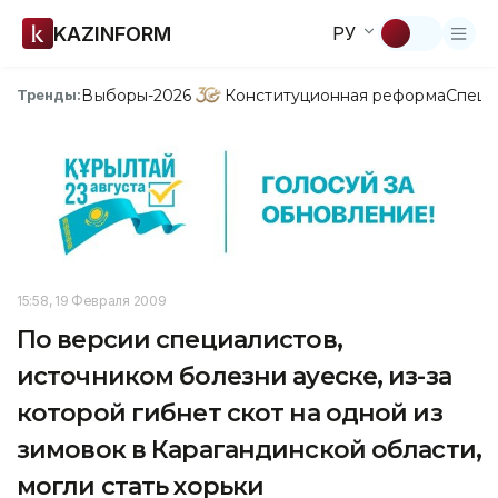
KAZINFORM
РУ
Выборы-2026
Конституционная реформа
Спецп
Тренды:
15:58, 19 Февраля 2009
По версии специалистов,
источником болезни ауеске, из-за
которой гибнет скот на одной из
зимовок в Карагандинской области,
могли стать хорьки