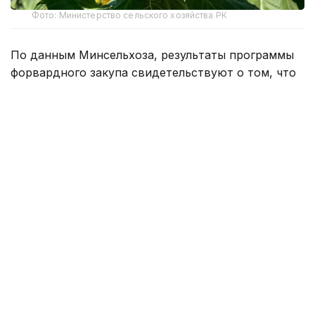
Фото: Министерство сельского хозяйства РК
По данным Минсельхоза, результаты программы
форвардного закупа свидетельствуют о том, что
казахстанские фермеры активнее
диверсифицируют структуру посевов, увеличивая
производство культур с высокой добавленной
стоимостью.
По сравнению с прошлым сельскохозяйственным
сезоном объем финансирования масличных
культур вырос в 2,6 раза — с 36 тыс. до 95 тыс.
тонн.
Всего после осенней уборки урожая
сельхозпроизводители поставят в ресурсы
национального зернового оператора 479,8 тыс.
тонн продукции. Из этого объема 337,3 тыс. тонн,