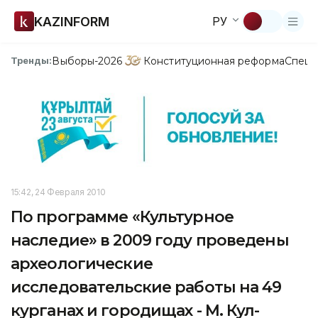
KAZINFORM
РУ
Выборы-2026
Конституционная реформа
Спецп
Тренды:
15:42, 24 Февраля 2010
По программе «Культурное
наследие» в 2009 году проведены
археологические
исследовательские работы на 49
курганах и городищах - М. Кул-