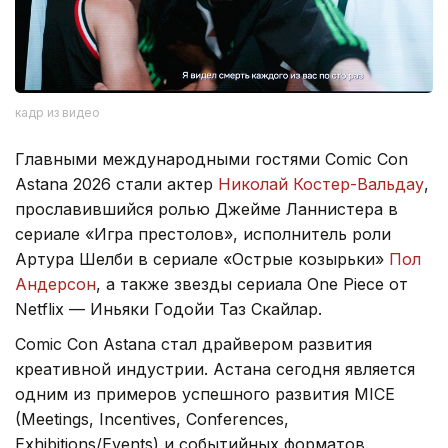
кадр из видео
Главными международными гостями Comic Con
Astana 2026 стали актер
Николай Костер-Вальдау
,
прославившийся ролью Джейме Ланнистера в
сериале «Игра престолов», исполнитель роли
Артура Шелби в сериале «Острые козырьки»
Пол
Андерсон
, а также звезды сериала One Piece от
Netflix — Иньяки Годойи Таз Скайлар.
Comic Con Astana стал драйвером развития
креативной индустрии. Астана сегодня является
одним из примеров успешного развития MICE
(Meetings, Incentives, Conferences,
Exhibitions/Events) и событийных форматов.