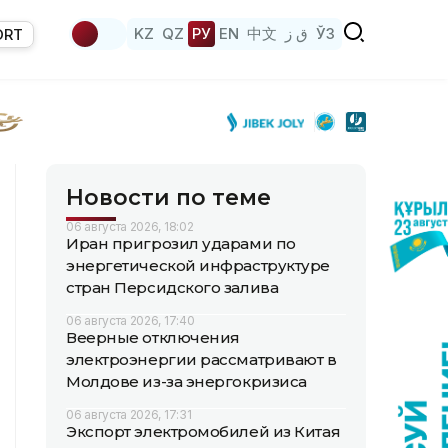
KZ
QZ
РУ
EN
中文
ق ز
ЎЗ
ORT
Новости по теме
06 августа 2026, 18:02
Иран пригрозил ударами по
энергетической инфраструктуре
стран Персидского залива
06 августа 2026, 17:40
Веерные отключения
электроэнергии рассматривают в
Молдове из-за энергокризиса
06 августа 2026, 17:31
Экспорт электромобилей из Китая