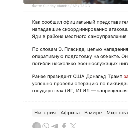
Фото: Sunday Alamba / AP / ТАСС
Как сообщил официальный представител
нападавшие скоординированно атаковал
Яди в районе местного самоуправления 
По словам Э. Пласида, целью нападени
оперативную подготовку на объекте. Он
погибли несколько военнослужащих ниг
Ранее президент США Дональд Трамп
з
успешно провели операцию по ликвидац
государства» (ИГ, ИГИЛ — запрещенная 
Нигерия
Африка
В мире
Мировые