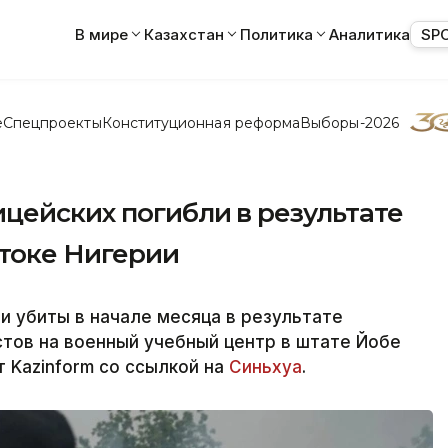
В мире
Казахстан
Политика
Аналитика
SP
е
Спецпроекты
Конституционная реформа
Выборы-2026
цейских погибли в результате
стоке Нигерии
и убиты в начале месяца в результате
тов на военный учебный центр в штате Йобе
 Kazinform со ссылкой на
Синьхуа
.