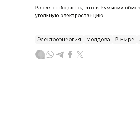
Ранее сообщалось, что в Румынии обме
угольную электростанцию.
Электроэнергия
Молдова
В мире
Динара Сугурбаева
Автор
16:15, 06 Августа 2026
Обмеление Дуная вынуди