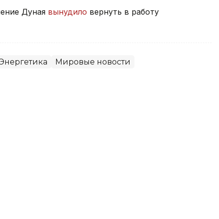
ление Дуная
вынудило
вернуть в работу
Энергетика
Мировые новости
ло вернуть в работу угольную