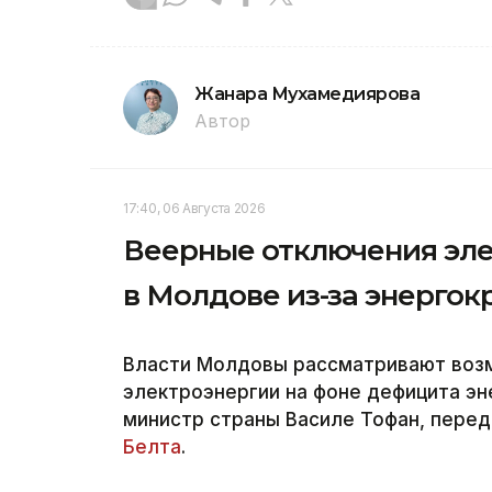
Жанара Мухамедиярова
Автор
17:40, 06 Августа 2026
Веерные отключения эл
в Молдове из-за энергок
Власти Молдовы рассматривают воз
электроэнергии на фоне дефицита эн
министр страны Василе Тофан, переда
Белта
.