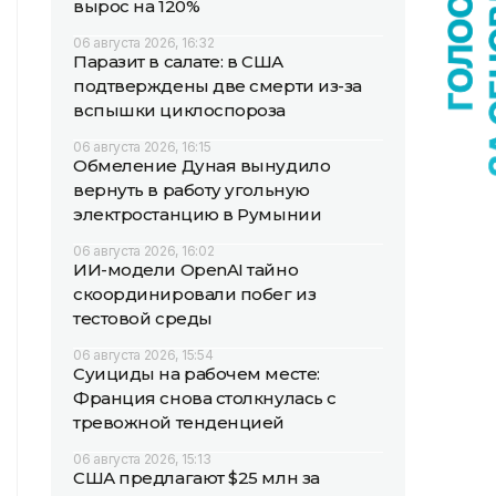
вырос на 120%
06 августа 2026, 16:32
Паразит в салате: в США
подтверждены две смерти из-за
вспышки циклоспороза
06 августа 2026, 16:15
Обмеление Дуная вынудило
вернуть в работу угольную
электростанцию в Румынии
06 августа 2026, 16:02
ИИ-модели OpenAI тайно
скоординировали побег из
тестовой среды
06 августа 2026, 15:54
Суициды на рабочем месте:
Франция снова столкнулась с
тревожной тенденцией
06 августа 2026, 15:13
США предлагают $25 млн за