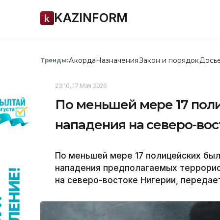
KAZINFORM
Акорда
Назначения
Закон и порядок
Дось
Тренды:
23:10, 17 Мая 2026
По меньшей мере 17 поли
нападения на северо-во
По меньшей мере 17 полицейских был
нападения предполагаемых террорис
на северо-востоке Нигерии, передает