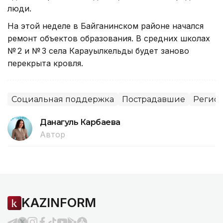
люди.
На этой неделе в Байганинском районе начался
ремонт объектов образования. В средних школах
№ 2 и № 3 села Карауылкельды будет заново
перекрыта кровля.
Социальная поддержка
Пострадавшие
Регион
Данагуль Карбаева
Автор
KAZINFORM