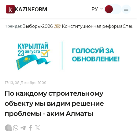
KAZINFORM
РУ
Выборы-2026
Конституционная реформа
Спецп
Тренды:
17:13, 08 Декабря 2009
По каждому строительному
объекту мы видим решение
проблемы - аким Алматы