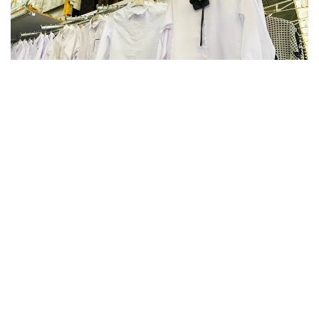
Фото: Kazinform
В этом году в Актюбинской области финансовую
и материальную помощь получат более 16 тысяч
детей. На эти цели из бюджета выделено более
800 млн тенге. Помощь в подготовке к школе
окажут учащимся села Карауылкельды, где
объявлен режим чрезвычайной ситуации.
— Единовременная помощь также будет
оказана детям из семей, имущество