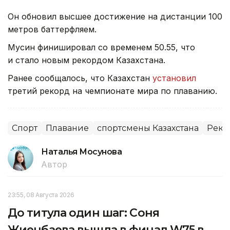
Он обновил высшее достижение на дистанции 100
метров баттерфляем.
Мусин финишировал со временем 50.55, что
и стало новым рекордом Казахстана.
Ранее сообщалось, что Казахстан
установил
третий рекорд на чемпионате мира по плаванию.
Спорт
Плавание
спортсмены Казахстана
Реко
Наталья Мосунова
Автор
23:55, 08 Августа 2026
До титула один шаг: Соня
Жиенбаева вышла в финал W75 в