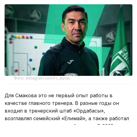
Фото: instagram.com/fc_atyrau
Для Смакова это не первый опыт работы в
качестве главного тренера. В разные годы он
входил в тренерский штаб «Ордабасы»,
возглавлял семейский «Елимай», а также работал
техническим директором «Астаны». В 2025 году
специалист руководил «Жетысу».