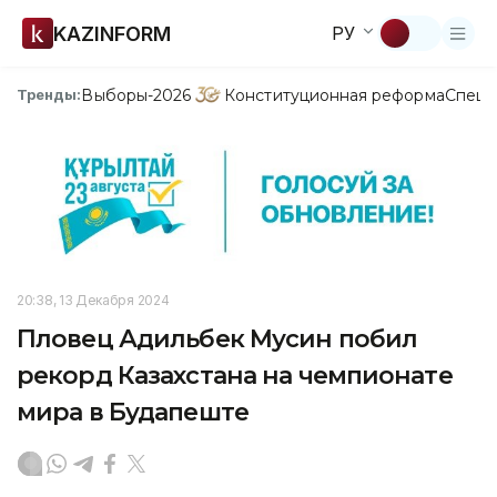
KAZINFORM
РУ
Выборы-2026
Конституционная реформа
Спецп
Тренды:
20:38, 13 Декабря 2024
Пловец Адильбек Мусин побил
рекорд Казахстана на чемпионате
мира в Будапеште