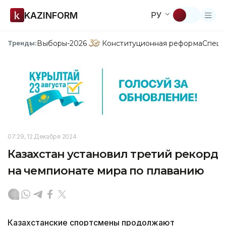
KAZINFORM
РУ
Выборы-2026
Конституционная реформа
Спецп
Тренды:
07:29, 12 Декабря 2024
Казахстан установил третий рекорд
на чемпионате мира по плаванию
Казахстанские спортсмены продолжают