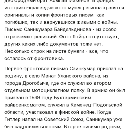
двоюродный брат Абылай Макенов. В фондах
историко-краеведческого музея региона хранятся
оригиналы и копии фронтовых писем, как
погибших, так и вернувшихся живыми с войны.
Письмо Саинкумара Байдельдинова - из особо
охраняемых реликвий. Фото бойца отсутствует,
других каких-либо документов тоже нет.
Несколько строк на листе бумаги - все, что
осталось от фронтовика.
Первое фронтовое письмо Саинкумар прислал на
родину, в село Манат Уланского района, из
города Дрогобыча, где он служил во втором
отдельном мотоциклетном полку. В армию он был
призван в 1939 году Бухтарминским
райвоенкоматом, служил в Каменец-Подольской
области, участвовал в финской войне. Когда
Гитлер напал на Советский Союз, Саинкумар уже
был кадровым военным. Второе письмо родным,