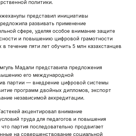
арственной политики.
енжеханулы представил инициативы
предложила развивать применение
ельной сфере, уделяя особое внимание защите
асности и повышению цифровой грамотности
х в течение пяти лет обучить 5 млн казахстанцев
амгуль Мадали представила предложения
овышению его международной
тив партии — внедрение цифровой системы
витие программ двойных дипломов, экспорт
вание независимой аккредитации.
Тастекей акцентировал внимание
условий труда для педагогов и повышения
, что партия последовательно продвигает
енные на совершенствование социальной