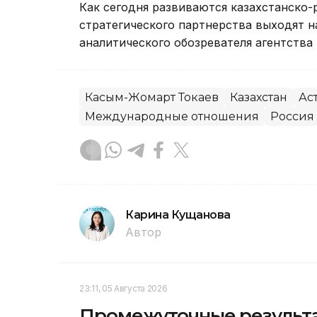
Как сегодня развиваются казахстанско-
стратегического партнерства выходят н
аналитического обозревателя агентства 
Касым-Жомарт Токаев
Казахстан
Ас
Международные отношения
Россия
Карина Кущанова
Автор
23:11, 05 Августа 2026
Промежуточные результа