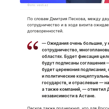
Фото: vesti.az
По словам Дмитрия Пескова, между дв
сотрудничество и в ходе визита ожидае
договоренностей.
— Ожидания очень большие, у 
сотрудничество, многопланов
областях. Будет фиксация цел
будут подписаны соглашения —
будет церемония подписания, 
и политические концептуальны
государств, и отраслевые — н
а также компаний, — отметил 
независимости в Астане.
Песков также подчеркнул, что для Росс