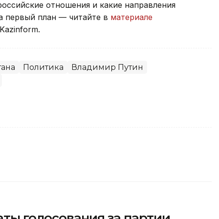
российские отношения и какие направления
а первый план — читайте в
материале
Kazinform.
тана
Политика
Владимир Путин
ты голосования за партии