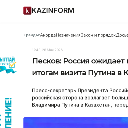
KAZINFORM
Акорда
Назначения
Закон и порядок
Дось
Тренды:
12:43, 28 Мая 2026
Песков: Россия ожидает
итогам визита Путина в 
Пресс-секретарь Президента Россий
российская сторона возлагает больш
Владимира Путина в Казахстан, перед