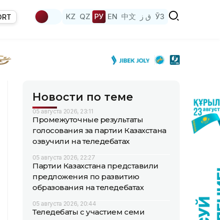
KZ
QZ
РУ
EN
中文
ق ز
ЎЗ
ORT
Новости по теме
05 августа 2026, 23:11
Промежуточные результаты
голосования за партии Казахстана
озвучили на теледебатах
05 августа 2026, 22:27
Партии Казахстана представили
предложения по развитию
образования на теледебатах
05 августа 2026, 20:44
Теледебаты с участием семи