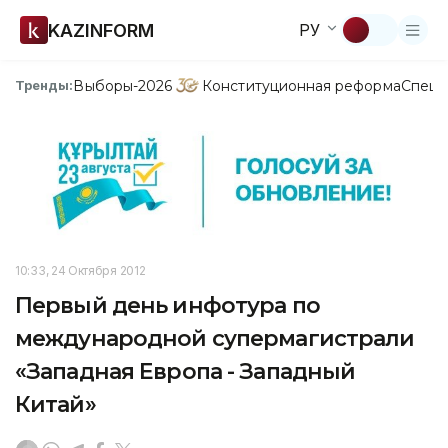
KAZINFORM
РУ
Выборы-2026
Конституционная реформа
Спецп
Тренды:
10:33, 24 Октября 2012
Первый день инфотура по
международной супермагистрали
«Западная Европа - Западный
Китай»