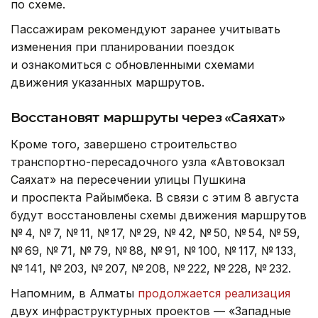
по схеме.
Пассажирам рекомендуют заранее учитывать
изменения при планировании поездок
и ознакомиться с обновленными схемами
движения указанных маршрутов.
Восстановят маршруты через «Саяхат»
Кроме того, завершено строительство
транспортно-пересадочного узла «Автовокзал
Саяхат» на пересечении улицы Пушкина
и проспекта Райымбека. В связи с этим 8 августа
будут восстановлены схемы движения маршрутов
№ 4, № 7, № 11, № 17, № 29, № 42, № 50, № 54, № 59,
№ 69, № 71, № 79, № 88, № 91, № 100, № 117, № 133,
№ 141, № 203, № 207, № 208, № 222, № 228, № 232.
Напомним, в Алматы
продолжается реализация
двух инфраструктурных проектов — «Западные