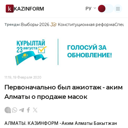
KAZINFORM
РУ
Выборы-2026
Конституционная реформа
Спецп
Тренды:
11:19, 19 Февраля 2020
Первоначально был ажиотаж - аким
Алматы о продаже масок
АЛМАТЫ. КАЗИНФОРМ -Аким Алматы Бакытжан