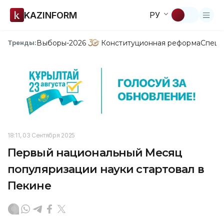
KAZINFORM
РУ
Выборы-2026
Конституционная реформа
Спецп
Тренды:
18:11, 03 Сентября 2025
Первый национальный Месяц
популяризации науки стартовал в
Пекине