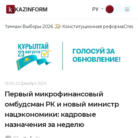
KAZINFORM
РУ
Выборы-2026
Конституционная реформа
Спецп
Тренды:
12:00, 22 Декабря 2024
Первый микрофинансовый
омбудсман РК и новый министр
нацэкономики: кадровые
назначения за неделю