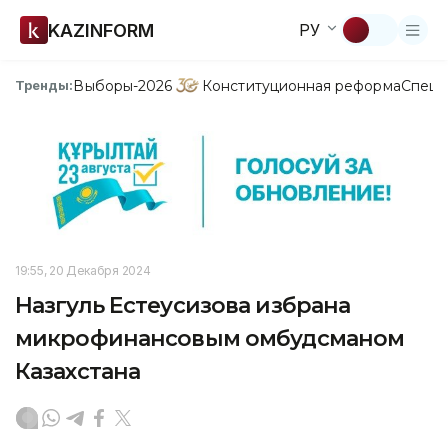
KAZINFORM
РУ
Выборы-2026
Конституционная реформа
Спецп
Тренды:
19:55, 20 Декабря 2024
Назгуль Естеусизова избрана
микрофинансовым омбудсманом
Казахстана