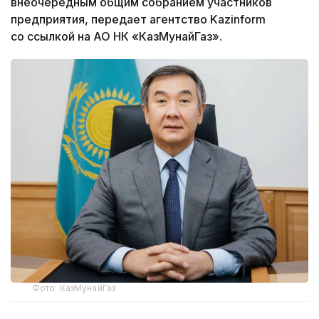
внеочередным общим собранием участников
предприятия, передает агентство Kazinform
со ссылкой на АО НК «КазМунайГаз».
Фото: КазМунайГаз