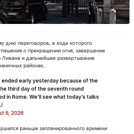
му дню переговоров, в ходе которого
лашения о прекращении огня, завершение
и Ливана и дальнейшее развертывание
раничных районах.
s ended early yesterday because of the
the third day of the seventh round
ed in Rome. We’ll see what today’s talks
zU
t 6, 2026
ершился раньше запланированного времени