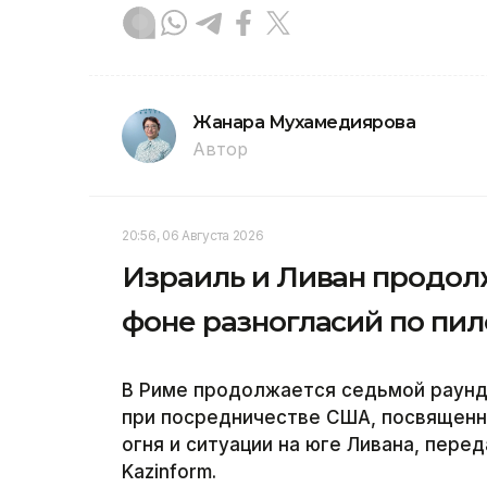
Жанара Мухамедиярова
Автор
20:56, 06 Августа 2026
Израиль и Ливан продол
фоне разногласий по пи
В Риме продолжается седьмой раунд
при посредничестве США, посвященн
огня и ситуации на юге Ливана, пер
Kazinform.