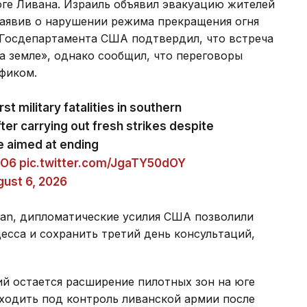
юге Ливана. Израиль объявил эвакуацию жителей
заявив о нарушении режима прекращения огня
 Госдепартамента США подтвердил, что встреча
а земле», однако сообщил, что переговоры
фиком.
st military fatalities in southern
ter carrying out fresh strikes despite
e aimed at ending
eO6
pic.twitter.com/JgaTY50dOY
ust 6, 2026
tan, дипломатические усилия США позволили
есса и сохранить третий день консультаций,
й остается расширение пилотных зон на юге
ходить под контроль ливанской армии после