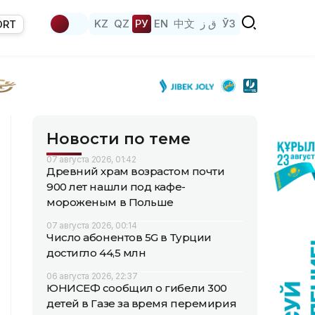
KZ
QZ
РУ
EN
中文
ق ز
ЎЗ
ORT
Новости по теме
07 августа 2026, 01:42
Древний храм возрастом почти
900 лет нашли под кафе-
мороженым в Польше
07 августа 2026, 00:14
Число абонентов 5G в Турции
достигло 44,5 млн
06 августа 2026, 22:37
ЮНИСЕФ сообщил о гибели 300
детей в Газе за время перемирия