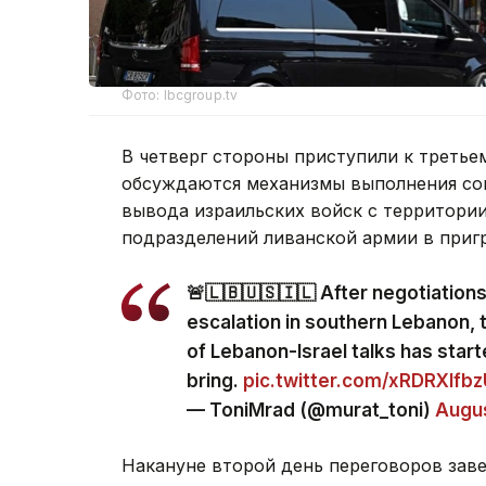
Фото: lbcgroup.tv
В четверг стороны приступили к третье
обсуждаются механизмы выполнения сог
вывода израильских войск с территори
подразделений ливанской армии в приг
🚨🇱🇧🇺🇸🇮🇱 After negotiation
escalation in southern Lebanon, 
of Lebanon-Israel talks has start
bring.
pic.twitter.com/xRDRXlfb
— ToniMrad (@murat_toni)
Augus
Накануне второй день переговоров зав