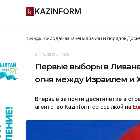
KAZINFORM
Акорда
Назначения
Закон и порядок
Дось
Тренды:
02:45, 05 Мая 2025
Первые выборы в Ливан
огня между Израилем и 
Впервые за почти десятилетие в ст
агентство Kazinform со ссылкой на
Eu