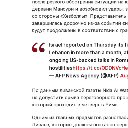
после резкого обострения ситуации на 
деревни Мансури и возобновил удары, 
со стороны «Хезболлы». Представитель
завершилась досрочно из-за событий «н
будут продолжены в соответствии с гра
Israel reported on Thursday its fir
Lebanon in more than a month, af
ongoing US-backed talks in Rom
hostilities
https://t.co/ODDNVcH
— AFP News Agency (@AFP)
Aug
По данным ливанской газеты Nida Al Wa
не допустить срыва переговорного проц
который проходит в четверг в Риме.
Одним из главных предметов разногласи
Ливана, которые должны поэтапно пере