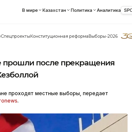
В мире
Казахстан
Политика
Аналитика
SP
е
Спецпроекты
Конституционная реформа
Выборы-2026
е прошли после прекращения
Хезболлой
ране проходят местные выборы, передает
ronews
.